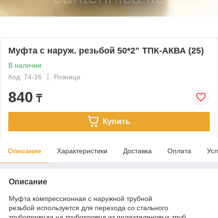
Муфта с наруж. резьбой 50*2" ТПК-АКВА (25)
В наличии
Код: 74-16
Розница
840
₸
Купить
Описание
Характеристики
Доставка
Оплата
Усл
Описание
Муфта компрессионная с наружной трубной
резьбой используется для перехода со стального
трубопровода на трубопровод из полиэтиленовых труб,