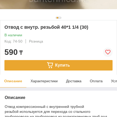
Отвод с внутр. резьбой 40*1 1/4 (30)
В наличии
Код: 74-50
Розница
590
₸
Купить
Описание
Характеристики
Доставка
Оплата
Усл
Описание
Отвод компрессионный с внутренней трубной
резьбой используется для перехода со стального
трубопровода на трубопровод из полиэтиленовых труб под