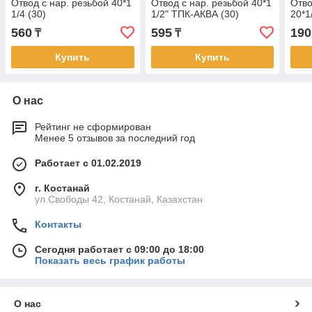
Отвод с нар. резьбой 40*1
Отвод с нар. резьбой 40*1
Отво
1/4 (30)
1/2" ТПК-АКВА (30)
20*1
560
595
190
₸
₸
Купить
Купить
О нас
Рейтинг не сформирован
Менее 5 отзывов за последний год
Работает с 01.02.2019
г. Костанай
ул.Свободы 42, Костанай, Казахстан
Контакты
Сегодня работает с 09:00 до 18:00
Показать весь график работы
О нас