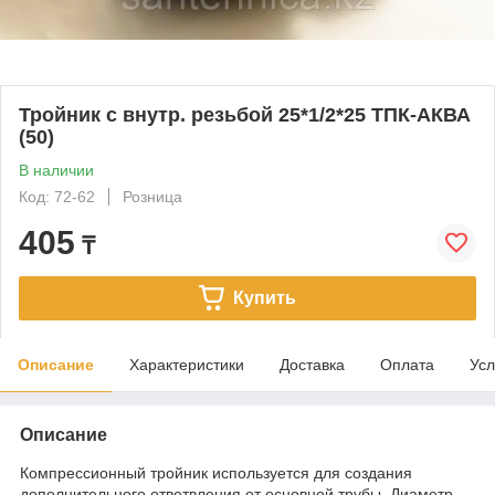
Тройник с внутр. резьбой 25*1/2*25 ТПК-АКВА
(50)
В наличии
Код: 72-62
Розница
405
₸
Купить
Описание
Характеристики
Доставка
Оплата
Усл
Описание
Компрессионный тройник используется для создания
дополнительного ответвления от основной трубы. Диаметр