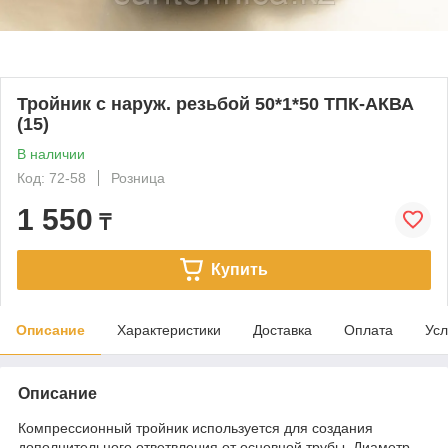
Тройник с наруж. резьбой 50*1*50 ТПК-АКВА
(15)
В наличии
Код: 72-58
Розница
1 550
₸
Купить
Описание
Характеристики
Доставка
Оплата
Усл
Описание
Компрессионный тройник используется для создания
дополнительного ответвления от основной трубы. Диаметр