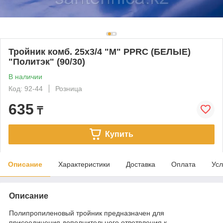
Тройник комб. 25х3/4 "М" PPRC (БЕЛЫЕ)
"Политэк" (90/30)
В наличии
Код: 92-44
Розница
635
₸
Купить
Описание
Характеристики
Доставка
Оплата
Усл
Описание
Полипропиленовый тройник предназначен для
присоединения дополнительного ответвления к