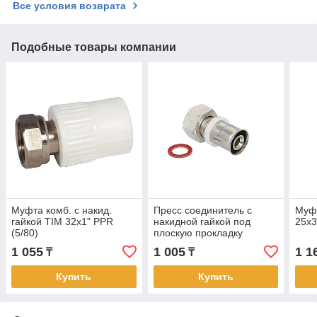
Все условия возврата
Подобные товары компании
Муфта комб. с накид.
Пресс соединитель с
Муфт
гайкой TIM 32х1" PPR
накидной гайкой под
25х3
(5/80)
плоскую прокладку
20х1/2" TIM (35/280)
1 055
1 005
1 1
₸
₸
Купить
Купить