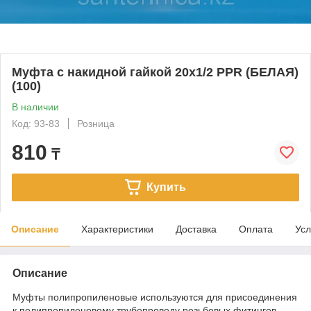
Муфта с накидной гайкой 20х1/2 PPR (БЕЛАЯ)
(100)
В наличии
Код: 93-83
Розница
810
₸
Купить
Описание
Характеристики
Доставка
Оплата
Усл
Описание
Муфты полипропиленовые используются для присоединения
к полипропиленовому трубопроводу резьбовых фитингов.