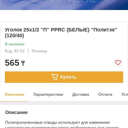
Уголок 25х1/2 "П" PPRC (БЕЛЫЕ) "Политэк"
(120/40)
В наличии
Код: 92-62
Розница
565
₸
Купить
Описание
Характеристики
Доставка
Оплата
Усл
Описание
Полипропиленовые отводы используют для изменения
направления полипропиленового трубопровода под углами