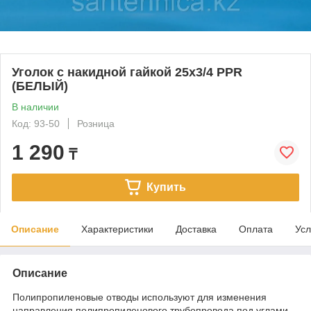
Уголок с накидной гайкой 25х3/4 PPR
(БЕЛЫЙ)
В наличии
Код: 93-50
Розница
1 290
₸
Купить
Описание
Характеристики
Доставка
Оплата
Усл
Описание
Полипропиленовые отводы используют для изменения
направления полипропиленового трубопровода под углами