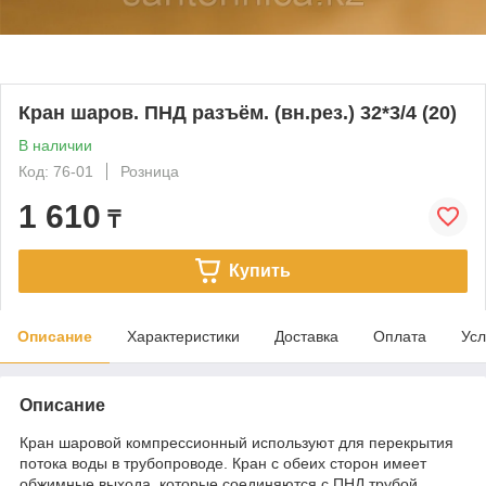
Кран шаров. ПНД разъём. (вн.рез.) 32*3/4 (20)
В наличии
Код: 76-01
Розница
1 610
₸
Купить
Описание
Характеристики
Доставка
Оплата
Усл
Описание
Кран шаровой компрессионный используют для перекрытия
потока воды в трубопроводе. Кран с обеих сторон имеет
обжимные выхода, которые соединяются с ПНД трубой.