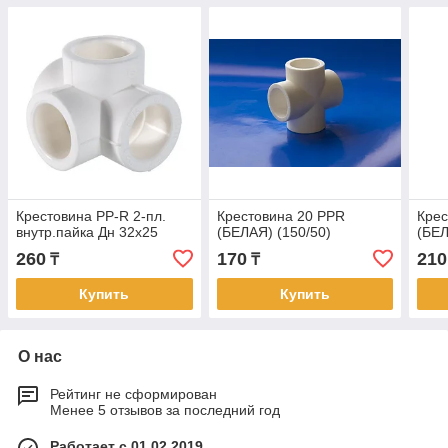
Крестовина PP-R 2-пл.
Крестовина 20 PPR
Крес
внутр.пайка Дн 32х25
(БЕЛАЯ) (150/50)
(БЕЛ
260
170
210
₸
₸
Купить
Купить
О нас
Рейтинг не сформирован
Менее 5 отзывов за последний год
Работает с 01.02.2019