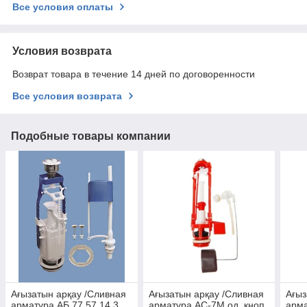
Все условия оплаты
Условия возврата
Возврат товара в течение 14 дней по договоренности
Все условия возврата
Подобные товары компании
Ағызатын арқау /Сливная
Ағызатын арқау /Сливная
Ағыз
арматура АБ 77.57.14.3
арматура АС-7М од. кноп.
арма