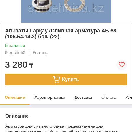
Ағызатын арқау /Сливная арматура АБ 68
(105.54.14.3) бок. (22)
В наличии
Код: 75-52
Розница
3 280
₸
Купить
Описание
Характеристики
Доставка
Оплата
Усл
Описание
Арматура для смывного бачка предназначена для
наполнения смывного бачка водой и подачи ее на смыв в