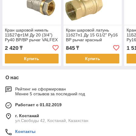
Кран шаровой никель
Кран шаровой латунь
Кран
11Б27фт1М Ду 20 (3/4")
11б27п1 Ду 15 G1/2" Ру16
11Б2
Ру40 ВР/ВР рычаг VALFEX
ВР рычаг красный
Ру16
(64/16)
VALF
2 420
845
1 5
₸
₸
Купить
Купить
О нас
Рейтинг не сформирован
Менее 5 отзывов за последний год
Работает с 01.02.2019
г. Костанай
ул.Свободы 42, Костанай, Казахстан
Контакты