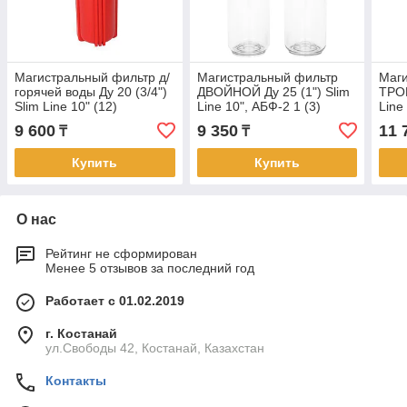
Магистральный фильтр д/
Магистральный фильтр
Маг
горячей воды Ду 20 (3/4")
ДВОЙНОЙ Ду 25 (1") Slim
ТРОЙ
Slim Line 10" (12)
Line 10", АБФ-2 1 (3)
Line
9 600
9 350
11 
₸
₸
Купить
Купить
О нас
Рейтинг не сформирован
Менее 5 отзывов за последний год
Работает с 01.02.2019
г. Костанай
ул.Свободы 42, Костанай, Казахстан
Контакты