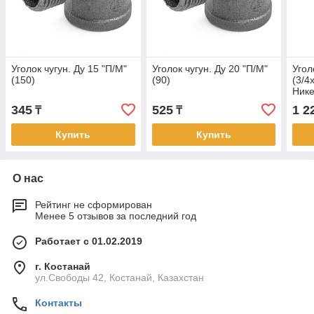
Уголок чугун. Ду 15 "П/М"
Уголок чугун. Ду 20 "П/М"
Угол
(150)
(90)
(3/4
Нике
345
525
1 2
₸
₸
Купить
Купить
О нас
Рейтинг не сформирован
Менее 5 отзывов за последний год
Работает с 01.02.2019
г. Костанай
ул.Свободы 42, Костанай, Казахстан
Контакты