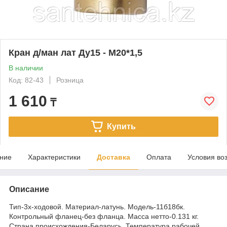
Кран д/ман лат Ду15 - М20*1,5
В наличии
Код: 82-43
Розница
1 610
₸
Купить
ние
Характеристики
Доставка
Оплата
Условия во
Описание
Тип-3х-ходовой. Материал-латунь. Модель-11б18бк.
Контрольный фланец-без фланца. Масса нетто-0.131 кг.
Страна происхождения-Беларусь. Температура рабочей