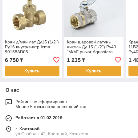
Кран д/ман лат Ду15 (1/2")
Кран шаровой латунь
Кран
Ру16 внутр/внутр Icma
никель Ду 15 (1/2") Ру40
11Б2
90158AD05
"М/М" рычаг Aquasfera
Ру40
Standard (140/35)
VALF
6 750
1 235
1 4
₸
₸
Купить
Купить
О нас
Рейтинг не сформирован
Менее 5 отзывов за последний год
Работает с 01.02.2019
г. Костанай
ул.Свободы 42, Костанай, Казахстан