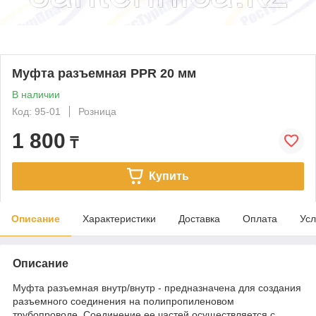
Муфта разъемная PPR 20 мм
В наличии
Код: 95-01
Розница
1 800
₸
Купить
Описание
Характеристики
Доставка
Оплата
Усл
Описание
Муфта разъемная внутр/внутр - предназначена для создания
разъемного соединения на полипропиленовом
трубопроводе. Соединение ее частей осуществляется с