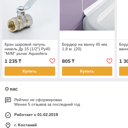
Кран шаровой латунь
Бордюр на ванну 45 мм.
Борд
никель Ду 15 (1/2") Ру40
1,8 м. (20)
ванн
"М/М" рычаг Aquasfera
Standard (140/35)
1 235
805
1 3
₸
₸
Купить
Купить
О нас
Рейтинг не сформирован
Менее 5 отзывов за последний год
Работает с 01.02.2019
г. Костанай