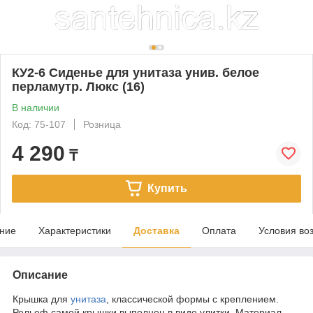
КУ2-6 Сиденье для унитаза унив. белое
перламутр. Люкс (16)
В наличии
Код: 75-107
Розница
4 290
₸
Купить
ние
Характеристики
Доставка
Оплата
Условия во
Описание
Крышка для
унитаза
, классической формы с креплением.
Рельеф самой крышки выполнен в виде улитки. Материал-