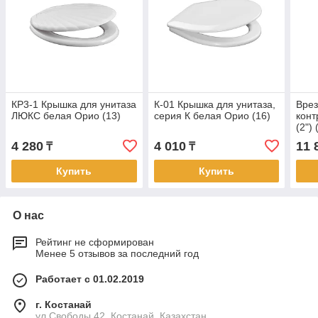
КР3-1 Крышка для унитаза
К-01 Крышка для унитаза,
Врез
ЛЮКС белая Орио (13)
серия К белая Орио (16)
конт
(2") 
4 280
4 010
11 
₸
₸
Купить
Купить
О нас
Рейтинг не сформирован
Менее 5 отзывов за последний год
Работает с 01.02.2019
г. Костанай
ул.Свободы 42, Костанай, Казахстан