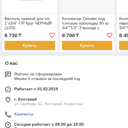
Вентиль прямой для п/с
Коллектор Zeissler под
Колл
1"х3/4" Г/Р Круг ЧЕРНЫЙ
плоскую прокладку 90 гр.
евро
(1/20)
3/4"*1/2"-3 выхода с
3/4"
вентилями (1/16)
вент
6 730
9 700
8 4
₸
₸
Купить
Купить
О нас
Рейтинг не сформирован
Менее 5 отзывов за последний год
Работает с 01.02.2019
г. Костанай
ул.Свободы 42, Костанай, Казахстан
Контакты
Сегодня работает с 09:00 до 18:00