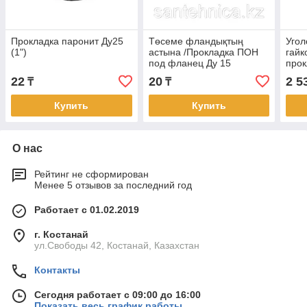
Прокладка паронит Ду25
Төсеме фландықтың
Угол
(1")
астына /Прокладка ПОН
гайк
под фланец Ду 15
прок
(5/5
22
20
2 5
₸
₸
Купить
Купить
О нас
Рейтинг не сформирован
Менее 5 отзывов за последний год
Работает с 01.02.2019
г. Костанай
ул.Свободы 42, Костанай, Казахстан
Контакты
Сегодня работает с 09:00 до 16:00
Показать весь график работы