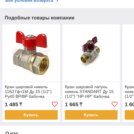
Все условия возврата
Подобные товары компании
Кран шаровой никель
Кран шаровой латунь
Кран
11Б27фт1М Ду 15 (1/2")
никель STANDART Ду 15
ник
Ру40 ВР/ВР бабочка
(1/2") "НР-НР" бабочка
(1/2
VALFEX (96/24)
TIM (25/75)
TIM 
1 485
1 665
1 6
₸
₸
Купить
Купить
О нас