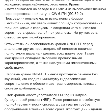
холодного водоснабжения, отопления. Краны
изготавливаются на заводе в ИТАЛИИ из высококачественной
горячепрессованной латуни CW 617N (ЛС 59-2).
Присоединительные части выполнены в форме
шестигранника, что увеличивает площадь соприкосновения
гаечного ключа с корпусом, в следствии чего снижается
вероятность срыва граней при установке. На ручках есть
отверстия для пломбирования.
Отличительной особенностью кранов UNI-FITT перед
аналогами других производителей является наличие
полнотелого шара на изделиях всех диаметров. Такая
конструкция обладает высокими прочностными
характеристиками, а также наилучшими гигиеническими
свойствами.
Шаровые краны UNI-FITT имеют проходное сечение без
заужений, что сводит к минимуму гидравлическое
сопротивление и обеспечивает равномерность потока в
системе трубопроводов.
Шток кранов имеет уплотнители O-Ring из нитрил-
бутадиеновой резины (NBR). Такое решение способствует
полной герметичности систем, а сам узел не требует
обслуживания в течение всего срока эксплуатцаии изделия.