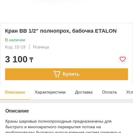
Кран ВВ 1/2" полнопрох, бабочка ETALON
В наличии
Код: 10-19
Розница
3 100
₸
Купить
Описание
Характеристики
Доставка
Оплата
Усл
Описание
Краны шаровые полнопроходные предназначены для
быстрого и многократного перекрытия потока на
трубопроводах бытового использования систем горячего и