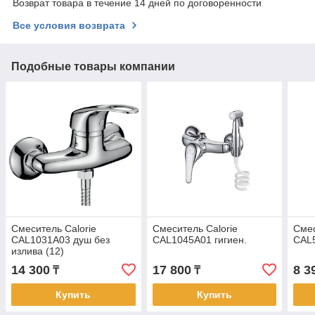
Возврат товара в течение 14 дней по договоренности
Все условия возврата
Подобные товары компании
Смеситель Calorie
Смеситель Calorie
Смес
CAL1031A03 душ без
CAL1045A01 гигиен.
CAL5
излива (12)
14 300
17 800
8 3
₸
₸
Купить
Купить