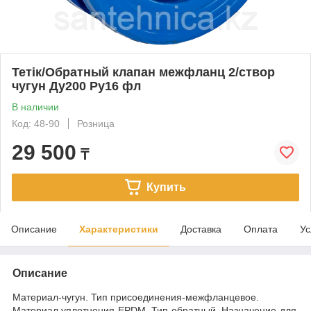
Тетік/Обратный клапан межфланц 2/створ
чугун Ду200 Ру16 фл
В наличии
Код: 48-90
Розница
29 500
₸
Купить
Описание
Характеристики
Доставка
Оплата
Ус
Описание
Материал-чугун. Тип присоединения-межфланцевое.
Материал уплотнения-EPDM. Тип-обратный. Назначение-для