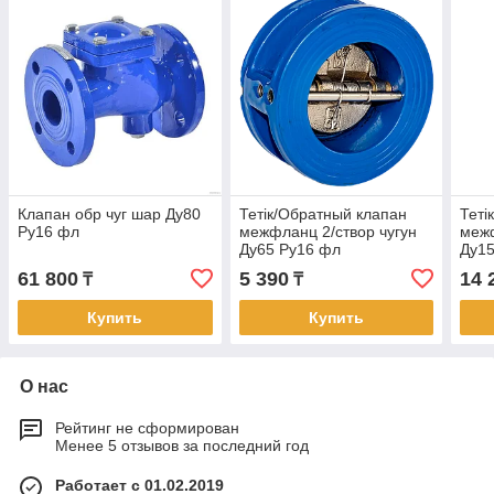
Клапан обр чуг шар Ду80
Тетік/Обратный клапан
Теті
Ру16 фл
межфланц 2/створ чугун
межф
Ду65 Ру16 фл
Ду1
61 800
5 390
14 
₸
₸
Купить
Купить
О нас
Рейтинг не сформирован
Менее 5 отзывов за последний год
Работает с 01.02.2019