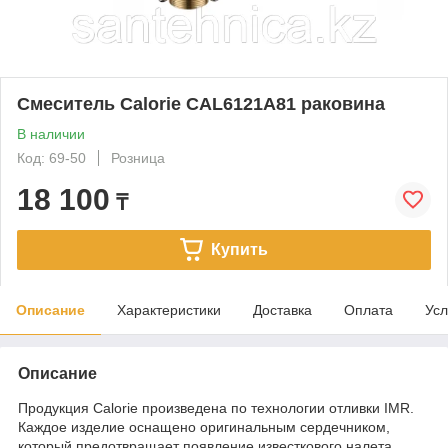
Смеситель Calorie CAL6121A81 раковина
В наличии
Код: 69-50
Розница
18 100
₸
Купить
Описание
Характеристики
Доставка
Оплата
Усл
Описание
Продукция Calorie произведена по технологии отливки IMR.
Каждое изделие оснащено оригинальным сердечником,
который предотвращает появление известкового налета.