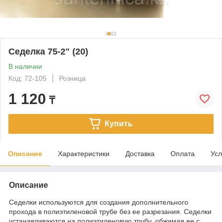
Седелка 75-2" (20)
В наличии
Код: 72-105
Розница
1 120
₸
Купить
Описание
Характеристики
Доставка
Оплата
Усл
Описание
Седелки используются для создания дополнительного
прохода в полиэтиленовой трубе без ее разрезания. Седелки
устанавливаются на полиэтиленовую трубу, обжимая ее с