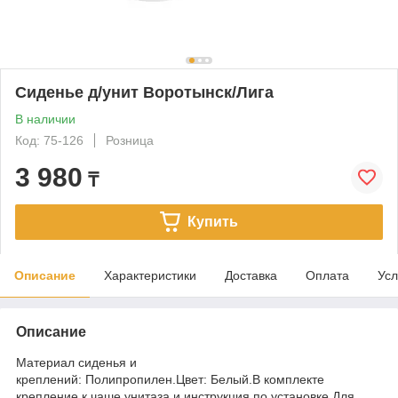
Сиденье д/унит Воротынск/Лига
В наличии
Код: 75-126
Розница
3 980
₸
Купить
Описание
Характеристики
Доставка
Оплата
Усл
Описание
Материал сиденья и
креплений: Полипропилен.Цвет: Белый.В комплекте
крепление к чаше унитаза и инструкция по установке.Для