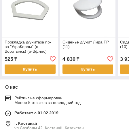
Прокладка д/унитаза пр-
Сиденье д/унит Лира PP
Сиде
во "УграКерам" (п.
(11)
(10)
Воротынск) (и-Вфлпс)
525
4 830
3 9
₸
₸
Купить
Купить
О нас
Рейтинг не сформирован
Менее 5 отзывов за последний год
Работает с 01.02.2019
г. Костанай
ул.Свободы 42, Костанай, Казахстан