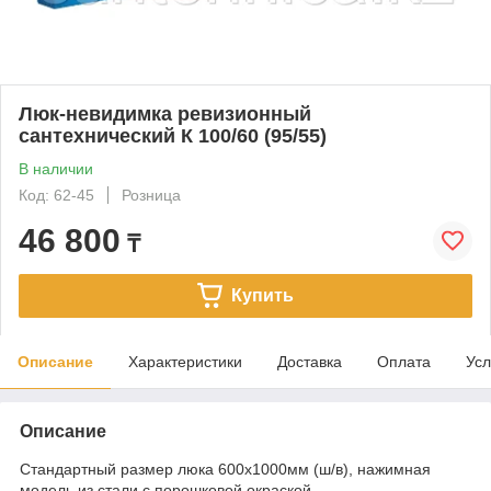
Люк-невидимка ревизионный
сантехнический К 100/60 (95/55)
В наличии
Код: 62-45
Розница
46 800
₸
Купить
Описание
Характеристики
Доставка
Оплата
Усл
Описание
Стандартный размер люка 600х1000мм (ш/в), нажимная
модель из стали с порошковой окраской.