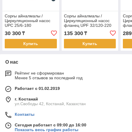
Сорғы айналмалы /
Сорғы айналмалы /
Сорғ
Циркуляционный насос
Циркуляционный насос
Цир
UPC 25/6-180
фланец UPF 32/120-220
флан
30 300
135 300
289
₸
₸
Купить
Купить
О нас
Рейтинг не сформирован
Менее 5 отзывов за последний год
Работает с 01.02.2019
г. Костанай
ул.Свободы 42, Костанай, Казахстан
Контакты
Сегодня работает с 09:00 до 16:00
Показать весь график работы