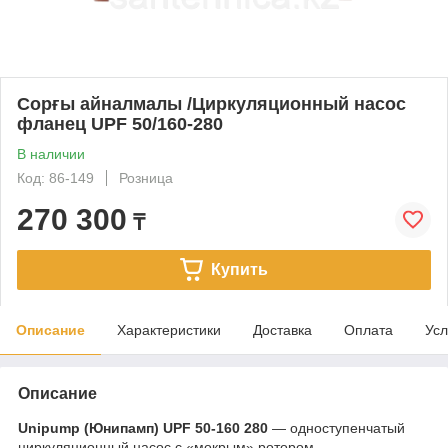
Сорғы айналмалы /Циркуляционный насос
фланец UPF 50/160-280
В наличии
Код: 86-149
Розница
270 300
₸
Купить
Описание
Характеристики
Доставка
Оплата
Усл
Описание
Unipump (Юнипамп) UPF 50-160 280
— одноступенчатый
циркуляционный насос с «мокрым» ротором,