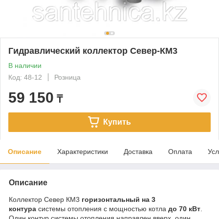
Гидравлический коллектор Север-КМ3
В наличии
Код: 48-12
Розница
59 150
₸
Купить
Описание
Характеристики
Доставка
Оплата
Усл
Описание
Коллектор Север КМ3
горизонтальный на 3
контура
системы отопления с мощностью котла
до 70 кВт
.
Один контур системы отопления направлен вверх, один