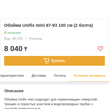
Обойма Unifix mini 87-93 100 см (2 болта)
В наличии
Код: 36-105
Розница
8 040
₸
Купить
Характеристики
Доставка
Оплата
Условия возврата
Описание
Обойма Unifix mini подходят для герметизации отверстий,
трещин и пористых участков в водопроводных трубах с
гладкой поверхностью.