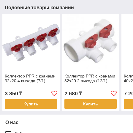
Подобные товары компании
Коллектор PPR с кранами
Коллектор PPR с кранами
Колл
32х20 4 выхода (7/1)
32х20 2 выхода (12/1)
40х2
3 850
2 680
7 2
₸
₸
Купить
Купить
О нас