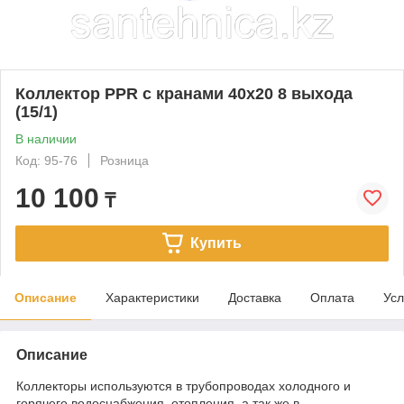
Коллектор PPR с кранами 40х20 8 выхода
(15/1)
В наличии
Код: 95-76
Розница
10 100
₸
Купить
Описание
Характеристики
Доставка
Оплата
Усл
Описание
Коллекторы используются в трубопроводах холодного и
горячего водоснабжения, отопления, а так же в