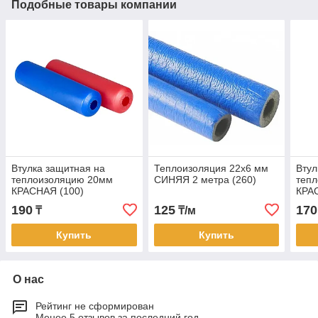
Подобные товары компании
Втулка защитная на
Теплоизоляция 22х6 мм
Втул
теплоизоляцию 20мм
СИНЯЯ 2 метра (260)
теп
КРАСНАЯ (100)
КРА
190
125
170
₸
₸/м
Купить
Купить
О нас
Рейтинг не сформирован
Менее 5 отзывов за последний год