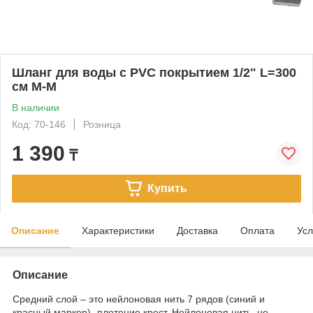
Шланг для воды с PVC покрытием 1/2" L=300
см М-М
В наличии
Код: 70-146
Розница
1 390
₸
Купить
Описание
Характеристики
Доставка
Оплата
Усл
Описание
Средний слой – это нейлоновая нить 7 рядов (синий и
красный маркер)- плетение крест. Нейлоновая нить, не