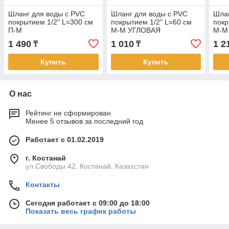
Шланг для воды с PVC
Шланг для воды с PVC
Шлан
покрытием 1/2" L=300 см
покрытием 1/2" L=60 см
покр
П-М
М-М УГЛОВАЯ
М-М
1 490
1 010
1 2
₸
₸
Купить
Купить
О нас
Рейтинг не сформирован
Менее 5 отзывов за последний год
Работает с 01.02.2019
г. Костанай
ул.Свободы 42, Костанай, Казахстан
Контакты
Сегодня работает с 09:00 до 18:00
Показать весь график работы