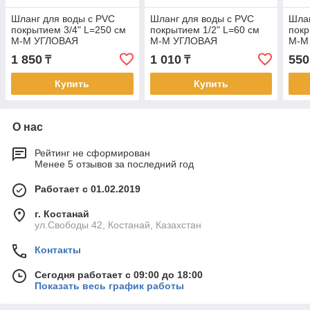
Шланг для воды с PVC
Шланг для воды с PVC
Шлан
покрытием 3/4" L=250 см
покрытием 1/2" L=60 см
покр
М-М УГЛОВАЯ
М-М УГЛОВАЯ
М-М
1 850
1 010
550
₸
₸
Купить
Купить
О нас
Рейтинг не сформирован
Менее 5 отзывов за последний год
Работает с 01.02.2019
г. Костанай
ул.Свободы 42, Костанай, Казахстан
Контакты
Сегодня работает с 09:00 до 18:00
Показать весь график работы