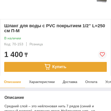
Шланг для воды с PVC покрытием 1/2" L=250
см П-М
В наличии
Код: 70-153
Розница
1 400
₸
Купить
Описание
Характеристики
Доставка
Оплата
Усл
Описание
Средний слой – это нейлоновая нить 7 рядов (синий и
красный маркер)- плетение крест. Нейлоновая нить, не