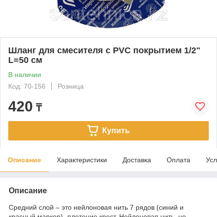
Шланг для смесителя с PVC покрытием 1/2"
L=50 см
В наличии
Код: 70-156
Розница
420
₸
Купить
Описание
Характеристики
Доставка
Оплата
Усл
Описание
Средний слой – это нейлоновая нить 7 рядов (синий и
красный маркер)- плетение крест. Нейлоновая нить, не