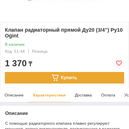
Клапан радиаторный прямой Ду20 (3/4") Ру10
Ogint
В наличии
Код: 51-44
Розница
1 370
₸
Купить
Описание
Характеристики
Доставка
Оплата
Ус
Описание
С помощью радиаторного клапана плавно регулируют
мощность потока теплоносителя, поступающего в радиатор