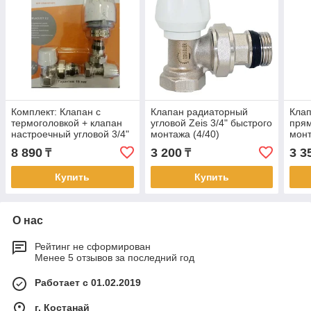
Кoмплект: Клaпaн c
Клапан радиаторный
Кла
тepмоголовкой + клапан
угловой Zeis 3/4" быстрого
прям
настроечный угловой 3/4"
монтажа (4/40)
монт
RVKS207.03 (1/20)
8 890
3 200
3 3
₸
₸
Купить
Купить
О нас
Рейтинг не сформирован
Менее 5 отзывов за последний год
Работает с 01.02.2019
г. Костанай