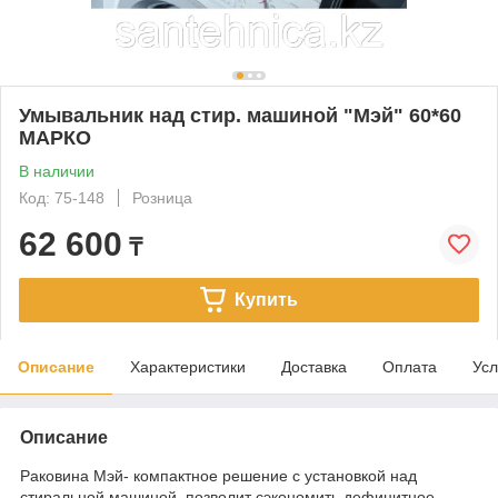
Умывальник над стир. машиной "Мэй" 60*60
МАРКО
В наличии
Код: 75-148
Розница
62 600
₸
Купить
Описание
Характеристики
Доставка
Оплата
Усл
Описание
Раковина Мэй- компактное решение с установкой над
стиральной машиной, позволит сэкономить дефицитное