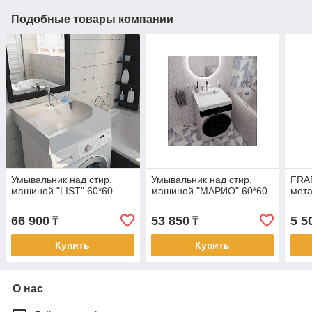
Подобные товары компании
Умывальник над стир.
Умывальник над стир.
FRAP
машиной "LIST" 60*60
машиной "МАРИО" 60*60
мета
66 900
53 850
5 5
₸
₸
Купить
Купить
О нас