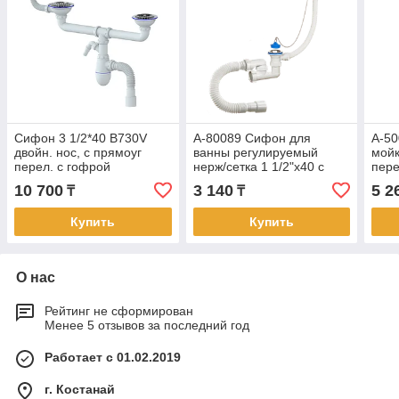
Сифон 3 1/2*40 B730V
А-80089 Сифон для
А-50
двойн. нос, с прямоуг
ванны регулируемый
мойк
перел. с гофрой
нерж/сетка 1 1/2"х40 с
пере
40*40/50UNICORN
гофрой 40/50 с пробкой и
гофр
10 700
3 140
5 2
₸
₸
цепочкой (28)
650м
Купить
Купить
О нас
Рейтинг не сформирован
Менее 5 отзывов за последний год
Работает с 01.02.2019
г. Костанай