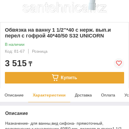
Обвязка на ванну 1 1/2"*40 с нерж. вып.и
перел с гофрой 40*40/50 S32 UNICORN
В наличии
Код: 81-67
Розница
3 515
₸
Купить
Описание
Характеристики
Доставка
Оплата
Ус
Описание
Назначение- для ванны,вид сифона- прямоточный,
подключение к канализации 40*50 мм, диаметр выпуска1 1/2