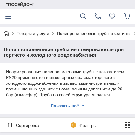
"ПОСЕЙДОН"
Товары и услуги
Полипропиленовые трубы и фитинги
Полипропиленовые трубы неармированные для
горячего и холодного водоснабжения
Неармированные полипропиленовые трубы с показателем
PN20 применяются в инженерных системах горячего и
холодного водоснабжения в жилых, административных и
промышленных зданиях с номинальным давлением до 20
бар (атмосфер). Труба по своей структуре является
однослойной. Полипропиленовые трубы монтируются с
Показать всё
помощью сварки предварительно нагретым инструментом в
раструб. Трубы не рекомендуются для использования, если
температура транспортируемой жидкости более 85 °С.
Данные однослойные полипропиленовые трубы нельзя
Сортировка
0
Фильтры
использовать для систем отопления.