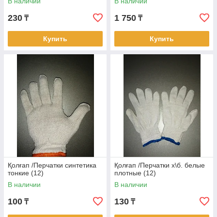
В наличии
В наличии
230
1 750
₸
₸
Купить
Купить
Қолғап /Перчатки синтетика
Қолғап /Перчатки х\б. белые
тонкие (12)
плотные (12)
В наличии
В наличии
100
130
₸
₸