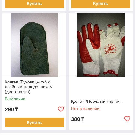
Купить
Купить
Қолғап /Руковицы х/б с
двойным наладонником
(диагоналка)
В наличии
Қолғап /Перчатки кирпич.
Нет в наличии
290
₸
380
₸
Купить