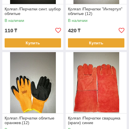
Қолғап /Перчатки синт. шубор
Қолғап /Перчатки "Интертул"
облитые
облитые (12)
В наличии
В наличии
110
420
₸
₸
Купить
Купить
Қолғап /Перчатки облитые
Қолғап /Перчатки сварщика
оранжев.(12)
(краги) синие