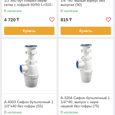
1/2"x40 бут г/перел нерж/
1/4"*40, малый корпус без
сетка с гофрой 40/50 L=310–
выпуска (90)
650мм (22)
В наличии
В наличии
4 720
815
₸
₸
Купить
Купить
А-3204 Сифон бутылочный 1
А-4003 Сифон бутылочный 1
1/4"*40, выпуск с нерж
1/2"х40 без гофры (55)
чашкой без гофры (75)
В наличии
В наличии