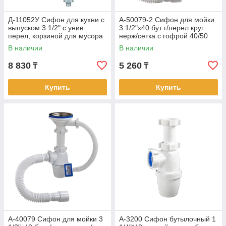
Д-11052У Сифон для кухни с
А-50079-2 Сифон для мойки
выпуском 3 1/2" с унив
3 1/2"x40 бут г/перел круг
перел, корзиной для мусора
нерж/сетка с гофрой 40/50
(18)
L=310–650мм (22)
В наличии
В наличии
8 830
5 260
₸
₸
Купить
Купить
А-40079 Сифон для мойки 3
А-3200 Cифон бутылочный 1