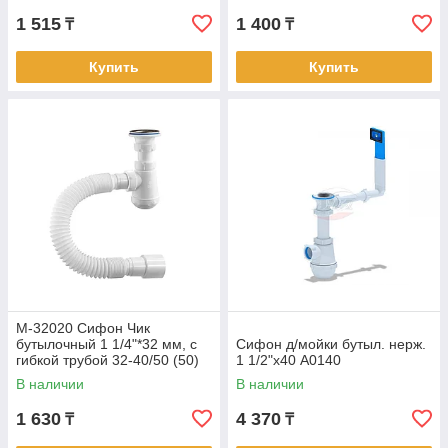
1 515
1 400
₸
₸
Купить
Купить
М-32020 Сифон Чик
бутылочный 1 1/4"*32 мм, с
Сифон д/мойки бутыл. нерж.
гибкой трубой 32-40/50 (50)
1 1/2"х40 А0140
В наличии
В наличии
1 630
4 370
₸
₸