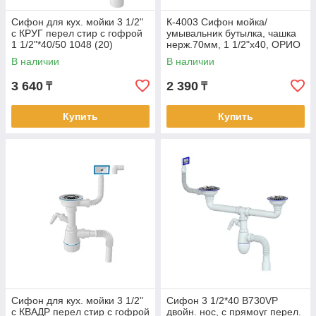
Сифон для кух. мойки 3 1/2"
К-4003 Сифон мойка/
с КРУГ перел стир с гофрой
умывальник бутылка, чашка
1 1/2"*40/50 1048 (20)
нерж.70мм, 1 1/2"х40, ОРИО
СМЕЩЕННЫЙ СЛИВ (32)
В наличии
В наличии
3 640
2 390
₸
₸
Купить
Купить
Сифон для кух. мойки 3 1/2"
Сифон 3 1/2*40 B730VP
с КВАДР перел стир с гофрой
двойн. нос, с прямоуг перел.