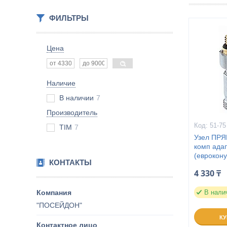
ФИЛЬТРЫ
Цена
Наличие
В наличии
7
Производитель
51-75
TIM
7
Узел ПРЯ
комп адап
(еврокон
КОНТАКТЫ
4 330 ₸
В нали
"ПОСЕЙДОН"
К