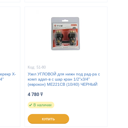
51-80
ерекр Х-
Узел УГЛОВОЙ для нижн под рад-ра c
4"
комп адап-в с шар кран 1/2"x3/4"
(еврокон) ME221CB (10/40) ЧЕРНЫЙ
4 780 ₸
В наличии
КУПИТЬ