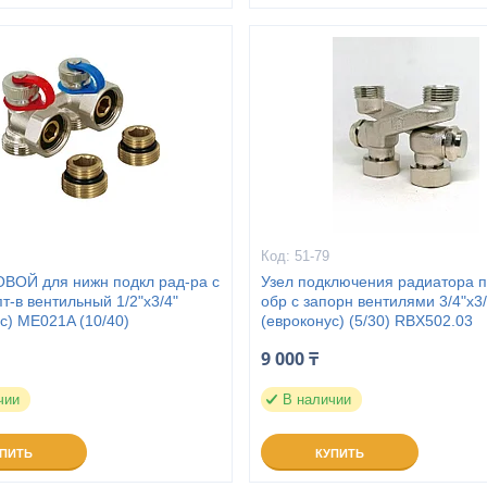
51-79
ОВОЙ для нижн подкл рад-ра c
Узел подключения радиатора п
т-в вентильный 1/2"x3/4"
обр с запорн вентилями 3/4"х3/
с) ME021A (10/40)
(евроконус) (5/30) RBX502.03
9 000 ₸
чии
В наличии
УПИТЬ
КУПИТЬ