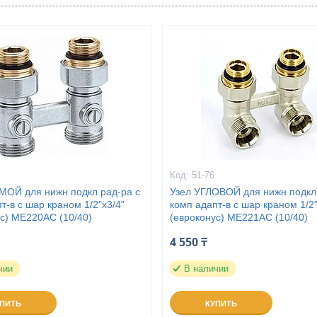
51-76
МОЙ для нижн подкл рад-ра c
Узел УГЛОВОЙ для нижн подкл 
т-в с шар краном 1/2"x3/4"
комп адапт-в с шар краном 1/2"
ус) ME220AC (10/40)
(евроконус) ME221AC (10/40)
4 550 ₸
чии
В наличии
УПИТЬ
КУПИТЬ