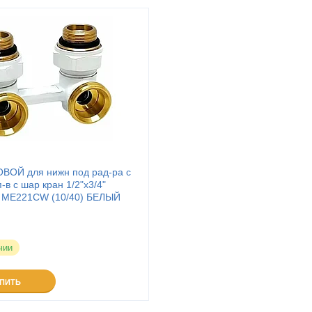
ОВОЙ для нижн под рад-ра c
-в с шар кран 1/2"x3/4"
) ME221CW (10/40) БЕЛЫЙ
чии
УПИТЬ