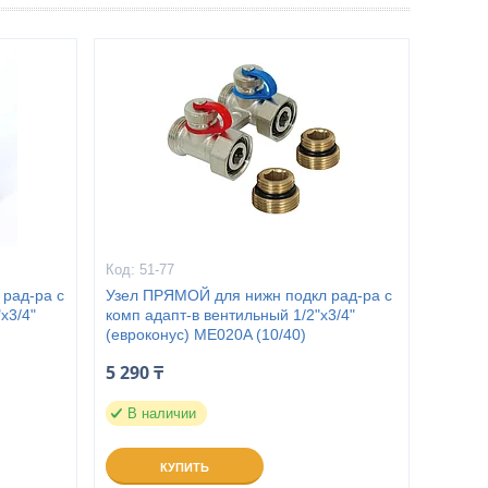
51-77
рад-ра c
Узел ПРЯМОЙ для нижн подкл рад-ра c
x3/4"
комп адапт-в вентильный 1/2"x3/4"
(евроконус) ME020A (10/40)
5 290 ₸
В наличии
КУПИТЬ