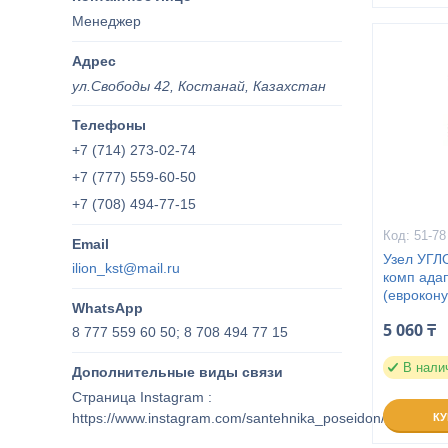
Менеджер
ул.Свободы 42, Костанай, Казахстан
+7 (714) 273-02-74
+7 (777) 559-60-50
+7 (708) 494-77-15
51-78
Узел УГЛ
ilion_kst@mail.ru
комп адап
(еврокону
5 060 ₸
8 777 559 60 50; 8 708 494 77 15
В нали
Страница Instagram
https://www.instagram.com/santehnika_poseidon/
К