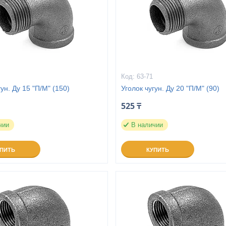
63-71
гун. Ду 15 "П/М" (150)
Уголок чугун. Ду 20 "П/М" (90)
525 ₸
чии
В наличии
УПИТЬ
КУПИТЬ