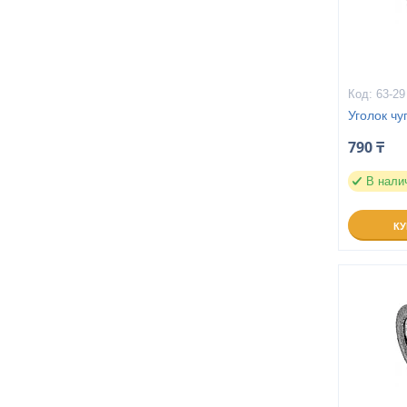
63-29
Уголок чу
790 ₸
В нали
К