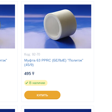
92-70
тэк"
Муфта 63 PPRC (БЕЛЫЕ) "Политэк"
(45/9)
495 ₸
В наличии
КУПИТЬ