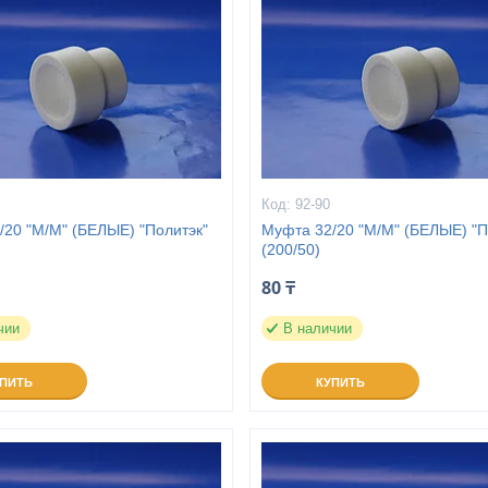
92-90
/20 "М/М" (БЕЛЫЕ) "Политэк"
Муфта 32/20 "М/М" (БЕЛЫЕ) "П
(200/50)
80 ₸
чии
В наличии
УПИТЬ
КУПИТЬ