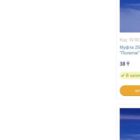
92-92
Муфта 25
"Политэк"
38 ₸
В нали
К