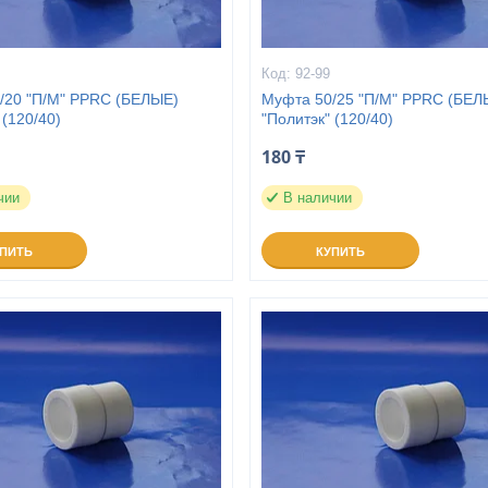
92-99
/20 "П/М" PPRC (БЕЛЫЕ)
Муфта 50/25 "П/М" PPRC (БЕЛ
 (120/40)
"Политэк" (120/40)
180 ₸
чии
В наличии
УПИТЬ
КУПИТЬ