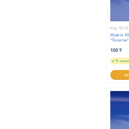
92-95
Муфта 40
"Политэк"
100 ₸
В нали
К