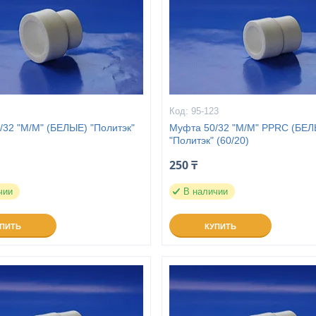
95-123
/32 "М/М" (БЕЛЫЕ) "Политэк"
Муфта 50/32 "М/М" PPRC (БЕЛ
"Политэк" (60/20)
250 ₸
чии
В наличии
УПИТЬ
КУПИТЬ