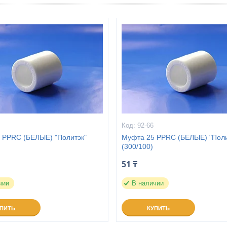
92-66
 PPRC (БЕЛЫЕ) "Политэк"
Муфта 25 PPRC (БЕЛЫЕ) "Поли
(300/100)
51 ₸
чии
В наличии
УПИТЬ
КУПИТЬ