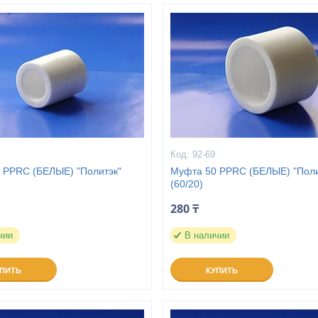
92-69
 PPRC (БЕЛЫЕ) "Политэк"
Муфта 50 PPRC (БЕЛЫЕ) "Поли
(60/20)
280 ₸
чии
В наличии
УПИТЬ
КУПИТЬ