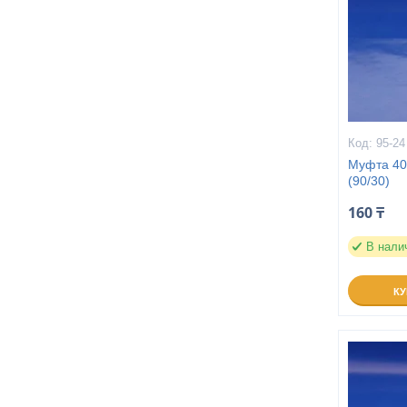
95-24
Муфта 40
(90/30)
160 ₸
В нали
К