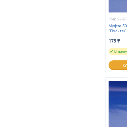
92-98
Муфта 50
"Политэк"
175 ₸
В нали
К