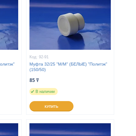
92-91
олитэк"
Муфта 32/25 "М/М" (БЕЛЫЕ) "Политэк"
(150/50)
85 ₸
В наличии
КУПИТЬ