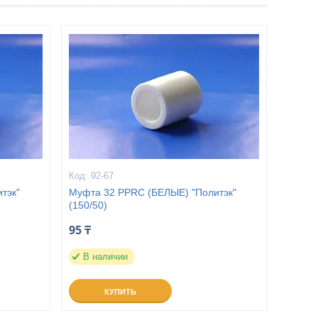
92-67
тэк"
Муфта 32 PPRC (БЕЛЫЕ) "Политэк"
(150/50)
95 ₸
В наличии
КУПИТЬ