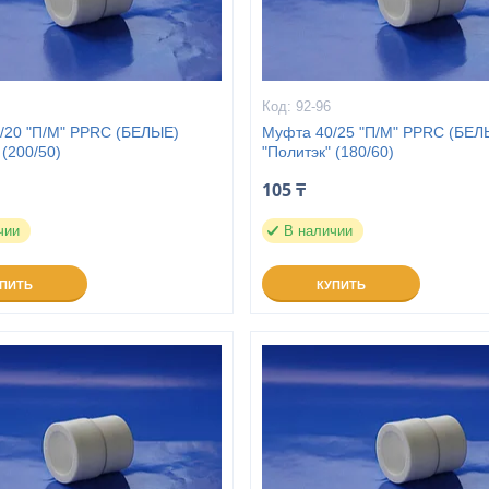
92-96
/20 "П/М" PPRC (БЕЛЫЕ)
Муфта 40/25 "П/М" PPRC (БЕЛ
 (200/50)
"Политэк" (180/60)
105 ₸
чии
В наличии
УПИТЬ
КУПИТЬ