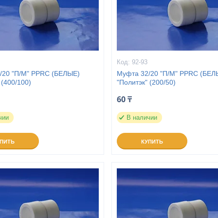
92-93
/20 "П/М" PPRC (БЕЛЫЕ)
Муфта 32/20 "П/М" PPRC (БЕЛ
 (400/100)
"Политэк" (200/50)
60 ₸
чии
В наличии
УПИТЬ
КУПИТЬ