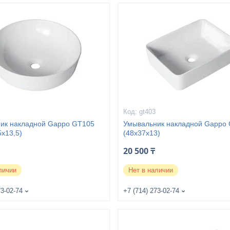
gt403
ик накладной Gappo GT105
Умывальник накладной Gappo
5x13,5)
(48x37x13)
20 500 ₸
личии
Нет в наличии
73-02-74
+7 (714) 273-02-74