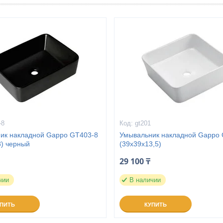
-8
gt201
ик накладной Gappo GT403-8
Умывальник накладной Gappo
3) черный
(39x39x13,5)
29 100 ₸
чии
В наличии
УПИТЬ
КУПИТЬ