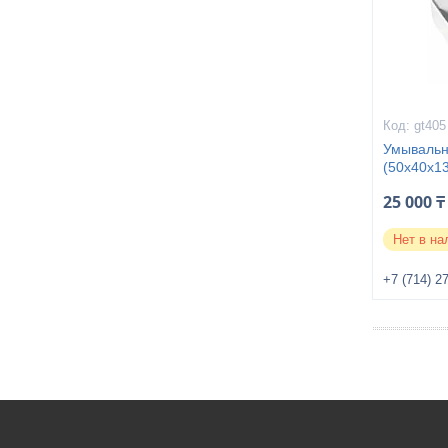
gt405
Умывальн
(50x40x13
25 000 ₸
Нет в на
+7 (714) 2