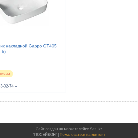
ик накладной Gappo GT405
.5)
личии
73-02-74
Сайт создан на маркетплейсе
Satu.kz
"ПОСЕЙДОН" |
Пожаловаться на контент