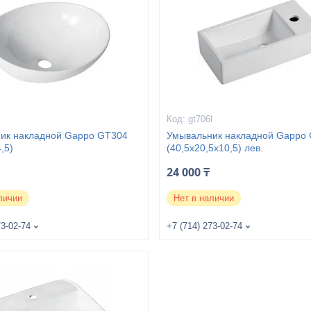
gt706l
ик накладной Gappo GT304
Умывальник накладной Gappo
,5)
(40,5x20,5x10,5) лев.
24 000 ₸
личии
Нет в наличии
73-02-74
+7 (714) 273-02-74