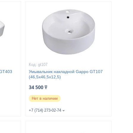
gt107
 GT403
Умывальник накладной Gappo GT107
(46,5x46,5x12,5)
34 500 ₸
Нет в наличии
+7 (714) 273-02-74