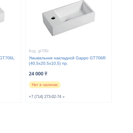
gt706r
 GT706L
Умывальник накладной Gappo GT706R
(40,5x20,5x10,5) пр.
24 000 ₸
Нет в наличии
+7 (714) 273-02-74