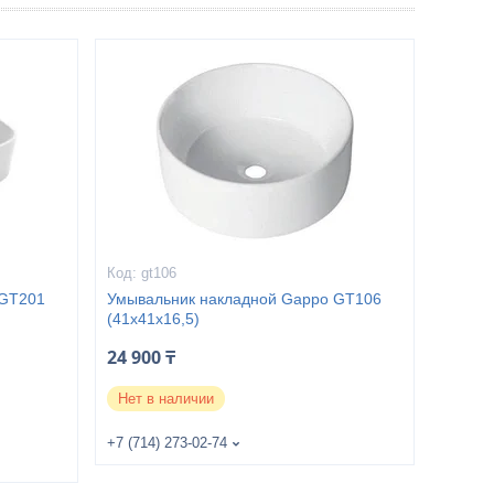
gt106
 GT201
Умывальник накладной Gappo GT106
(41x41x16,5)
24 900 ₸
Нет в наличии
+7 (714) 273-02-74